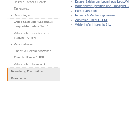
Erstes Salzburger Lagerhaus Leop.Wi
Heizöl & Diesel & Pellets
Wildenhofer Spedition und Transport
Tankservice
Personalwesen
Demontagen
Finanz- & Rechnungswesen
Zentraler Einkauf - ESL
Erstes Salzburger Lagerhaus
Wildenhofer Hispania S.L.
Leop.Wildenhofers Nachf.
Wildenhofer Spedition und
Transport GmbH
Personalwesen
Finanz- & Rechnungswesen
Zentraler Einkauf - ESL
Wildenhofer Hispania S.L.
Bewerbung Frachtführer
Dokumente