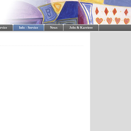
rvice
Info - Service
News
Jobs & Karriere