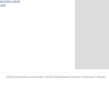
ldenhofers Nachf.
 GmbH
|
|
|
DSGVO Information und Kontakt
HSchG Whistleblowing Kontakt
Impressum
Sitemap