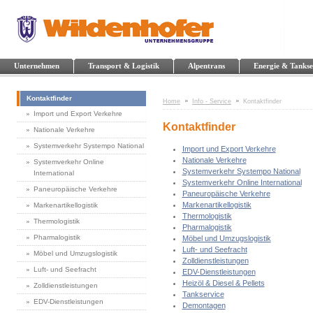
Unternehmen
Transport & Logistik
Alpentrans
Energie & Tankse
Kontaktfinder
Home
Info - Service
Kontaktfinder
Import und Export Verkehre
Kontaktfinder
Nationale Verkehre
Systemverkehr Systempo National
Import und Export Verkehre
Nationale Verkehre
Systemverkehr Online
Systemverkehr Systempo National
International
Systemverkehr Online International
Paneuropäische Verkehre
Paneuropäische Verkehre
Markenartikellogistik
Markenartikellogistik
Thermologistik
Thermologistik
Pharmalogistik
Pharmalogistik
Möbel und Umzugslogistik
Luft- und Seefracht
Möbel und Umzugslogistik
Zolldienstleistungen
Luft- und Seefracht
EDV-Dienstleistungen
Heizöl & Diesel & Pellets
Zolldienstleistungen
Tankservice
EDV-Dienstleistungen
Demontagen