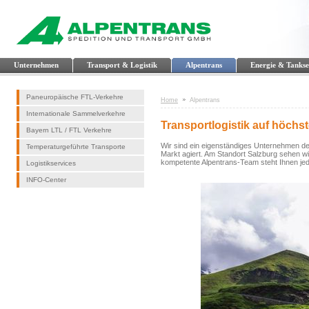
Unternehmen
Transport & Logistik
Alpentrans
Energie & Tankse
Paneuropäische FTL-Verkehre
Home
Alpentrans
Internationale Sammelverkehre
Transportlogistik auf höchs
Bayern LTL / FTL Verkehre
Wir sind ein eigenständiges Unternehmen
Temperaturgeführte Transporte
Markt agiert. Am Standort Salzburg sehen w
kompetente Alpentrans-Team steht Ihnen jed
Logistikservices
INFO-Center