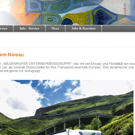
rvice
Info - Service
News
Jobs & Karriere
tem Niveau
 der „WILDENHOFER UNTERNEHMENSGRUPPE", das mit viel Einsatz und Flexibilität am eur
ir uns als zentrale Drehscheibe für Ihre Transporte innerhalb Europas. Das dynamische und
erzeit gerne zur Verfügung!