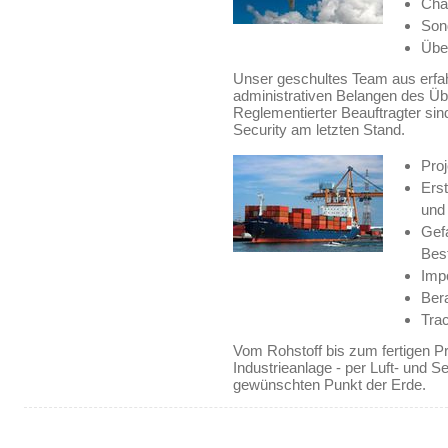
Cha
Sond
Übe
Unser geschultes Team aus erfahr
administrativen Belangen des Üb
Reglementierter Beauftragter sind
Security am letzten Stand.
Pro
Erst
und
Gef
Bes
Impo
Ber
Tra
Vom Rohstoff bis zum fertigen P
Industrieanlage - per Luft- und S
gewünschten Punkt der Erde.