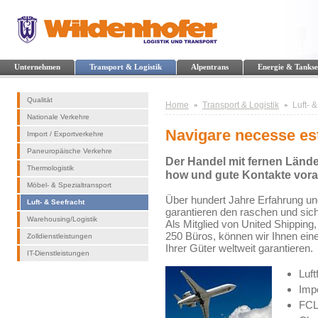
Unternehmen
Transport & Logistik
Alpentrans
Energie & Tankse
Qualität
Home
Transport & Logistik
Luft- 
Nationale Verkehre
Navigare necesse es
Import / Exportverkehre
Paneuropäische Verkehre
Der Handel mit fernen Lände
Thermologistik
how und gute Kontakte vora
Möbel- & Spezialtransport
Über hundert Jahre Erfahrung und
Luft- & Seefracht
garantieren den raschen und sich
Warehousing/Logistik
Als Mitglied von United Shipping
250 Büros, können wir Ihnen ein
Zolldienstleistungen
Ihrer Güter weltweit garantieren.
IT-Dienstleistungen
Luft
Imp
FCL