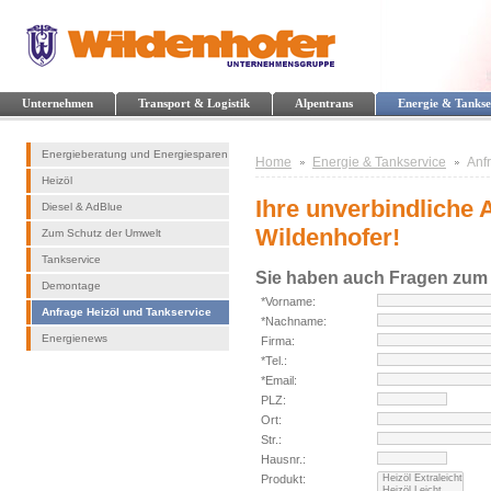
Unternehmen
Transport & Logistik
Alpentrans
Energie & Tankse
Energieberatung und Energiesparen
Home
Energie & Tankservice
Anf
Heizöl
Ihre unverbindliche 
Diesel & AdBlue
Wildenhofer!
Zum Schutz der Umwelt
Tankservice
Sie haben auch Fragen zum
Demontage
*Vorname:
Anfrage Heizöl und Tankservice
*Nachname:
Energienews
Firma:
*Tel.:
*Email:
PLZ:
Ort:
Str.:
Hausnr.:
Produkt: