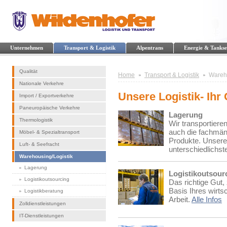
Unternehmen
Transport & Logistik
Alpentrans
Energie & Tankse
Qualität
Home
Transport & Logistik
Wareho
Nationale Verkehre
Unsere Logistik- Ihr
Import / Exportverkehre
Paneuropäische Verkehre
Lagerung
Thermologistik
Wir transportiere
auch die fachmän
Möbel- & Spezialtransport
Produkte. Unsere 
Luft- & Seefracht
unterschiedlichst
Warehousing/Logistik
Lagerung
Logistikoutsour
Logistikoutsourcing
Das richtige Gut, 
Basis Ihres wirts
Logistikberatung
Arbeit.
Alle Infos
Zolldienstleistungen
IT-Dienstleistungen