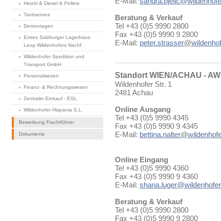
E-Mail:
sandra.bjelic@wildenhofe
Heizöl & Diesel & Pellets
Tankservice
Beratung & Verkauf
Tel +43 (0)5 9990 2800
Demontagen
Fax +43 (0)5 9990 9 2800
Erstes Salzburger Lagerhaus
E-Mail:
peter.strasser
@
wildenhof
Leop.Wildenhofers Nachf.
Wildenhofer Spedition und
Transport GmbH
Standort WIEN/ACHAU - A
Personalwesen
Wildenhofer Str. 1
Finanz- & Rechnungswesen
2481 Achau
Zentraler Einkauf - ESL
Online Ausgang
Wildenhofer Hispania S.L.
Tel +43 (0)5 9990 4345
Bewerbung Frachtführer
Fax +43 (0)5 9990 9 4345
E-Mail:
bettina.nalter
@
wildenhofe
Dokumente
Online Eingang
Tel +43 (0)5 9990 4360
Fax +43 (0)5 9990 9 4360
E-Mail:
shana.luger@wildenhofer
Beratung & Verkauf
Tel +43 (0)5 9990 2800
Fax +43 (0)5 9990 9 2800