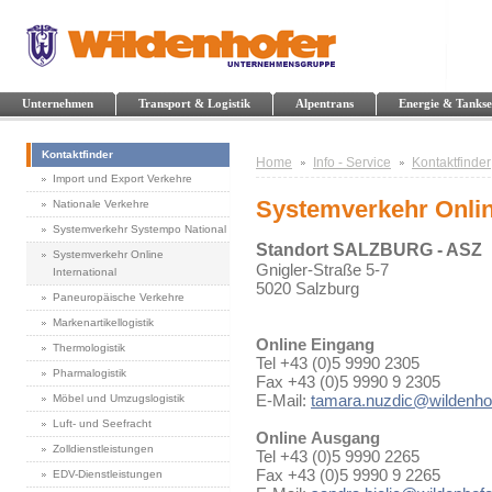
Unternehmen
Transport & Logistik
Alpentrans
Energie & Tankse
Kontaktfinder
Home
Info - Service
Kontaktfinder
Import und Export Verkehre
Systemverkehr Online
Nationale Verkehre
Systemverkehr Systempo National
Standort SALZBURG - ASZ
Systemverkehr Online
Gnigler-Straße 5-7
International
5020 Salzburg
Paneuropäische Verkehre
Markenartikellogistik
Online Eingang
Thermologistik
Tel +43 (0)5 9990 2305
Pharmalogistik
Fax +43 (0)5 9990 9 2305
E-Mail:
tamara.nuzdic@wildenhof
Möbel und Umzugslogistik
Luft- und Seefracht
Online Ausgang
Zolldienstleistungen
Tel +43 (0)5 9990 2265
Fax +43 (0)5 9990 9 2265
EDV-Dienstleistungen