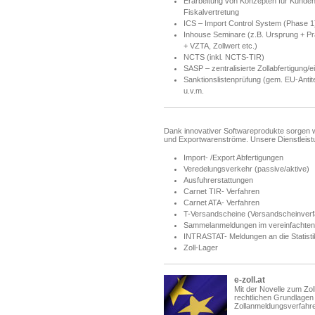
Erarbeitung von Konzepten für Kunden
Fiskalvertretung
ICS – Import Control System (Phase 1
Inhouse Seminare (z.B. Ursprung + Präf
+ VZTA, Zollwert etc.)
NCTS (inkl. NCTS-TIR)
SASP – zentralisierte Zollabfertigung/e
Sanktionslistenprüfung (gem. EU-Antit
u.v.m.
Dank innovativer Softwareprodukte sorgen wi
und Exportwarenströme. Unsere Dienstleistu
Import- /Export Abfertigungen
Veredelungsverkehr (passive/aktive)
Ausfuhrerstattungen
Carnet TIR- Verfahren
Carnet ATA- Verfahren
T-Versandscheine (Versandscheinver
Sammelanmeldungen im vereinfachten
INTRASTAT- Meldungen an die Statistik
Zoll-Lager
e-zoll.at
Mit der Novelle zum Zo
rechtlichen Grundlagen
Zollanmeldungsverfahren