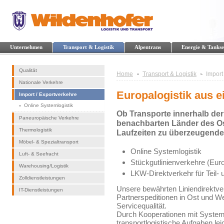
Unternehmen
Transport & Logistik
Alpentrans
Energie & Tankse
Qualität
Home
Transport & Logistik
Import
Nationale Verkehre
Europalogistik aus e
Import / Exportverkehre
Online Systemlogistik
Ob Transporte innerhalb der
Paneuropäische Verkehre
benachbarten Länder des Ost
Thermologistik
Laufzeiten zu überzeugende
Möbel- & Spezialtransport
Online Systemlogistik
Luft- & Seefracht
Stückgutlinienverkehre (Eur
Warehousing/Logistik
LKW-Direktverkehr für Teil-
Zolldienstleistungen
Unsere bewährten Liniendirektv
IT-Dienstleistungen
Partnerspeditionen in Ost und W
Servicequalität.
Durch Kooperationen mit System
transportlogistische Aufgaben leic