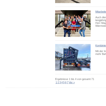
Mitarbei
Auch dies
langjähri
Herr Mag
Wiermeie
Kombinier
Mit der I
mehr Bahn
Ergebnisse
1 bis 4
von gesamt
71
1
2
3
4
5
6
7
Vor >