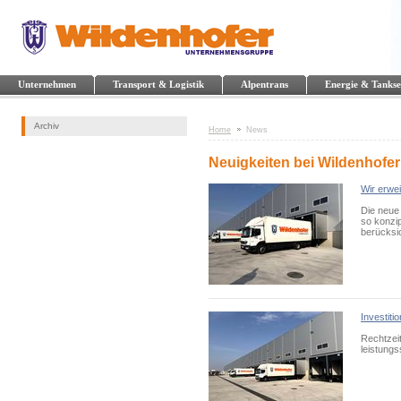
Unternehmen
Transport & Logistik
Alpentrans
Energie & Tankse
Archiv
Home
News
Neuigkeiten bei Wildenhofer
Wir erwe
Die neue 
so konzi
berücksic
Investiti
Rechtzei
leistung