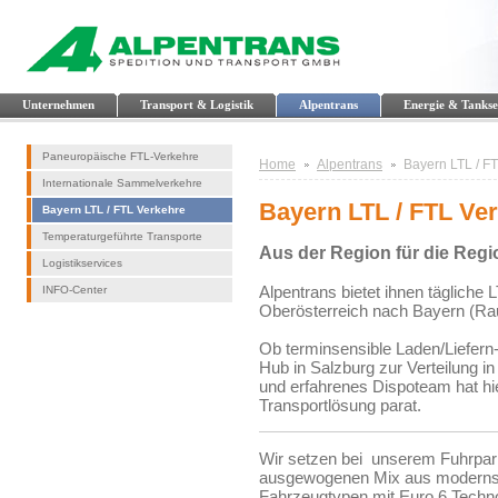
Unternehmen
Transport & Logistik
Alpentrans
Energie & Tankse
Paneuropäische FTL-Verkehre
Home
Alpentrans
Bayern LTL / F
Internationale Sammelverkehre
Bayern LTL / FTL Ve
Bayern LTL / FTL Verkehre
Temperaturgeführte Transporte
Aus der Region für die Regi
Logistikservices
Alpentrans bietet ihnen täglich
INFO-Center
Oberösterreich nach Bayern (Ra
Ob terminsensible Laden/Liefer
Hub in Salzburg zur Verteilung i
und erfahrenes Dispoteam hat hie
Transportlösung parat.
Wir setzen bei unserem Fuhrpar
ausgewogenen Mix aus moderns
Fahrzeugtypen mit Euro 6 Techno