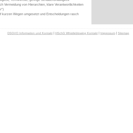
h Vermeidung von Hierarchien, klare Verantwortlichkeiten
r“)
auf kurzen Wegen umgesetzt und Entscheidungen rasch
|
|
|
DSGVO Information und Kontakt
HSchG Whistleblowing Kontakt
Impressum
Sitemap