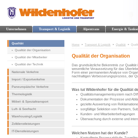
Unternehmen
Transport & Logistik
Alpentrans
Energie & Tankse
Qualität
Home
Transport & Logistik
Qualität
Quali
Qualität der Organisation
Qualität der Organisation
Qualität der Mitarbeiter
Qualität der Technik
Das grundsätzliche Bekenntnis zur Qualität 
wesentliche Voraussetzung für das Überleben
Nationale Verkehre
Form einer permanenten Analyse von Organis
nachhaltigen Verbesserungsprozess, der Qua
Import / Exportverkehre
Paneuropäische Verkehre
Was tut Wildenhofer für die Qualität d
Thermologistik
Qualitätsmanagementsystem nach DIN
Dokumentation der Prozesse und Ablä
Möbel- & Spezialtransport
gezielte Auswertung von Reklamation
Luft- & Seefracht
sorgfältige Selektion von Partnern, 
Kunden- und Mitarbeiterbefragungen
Warehousing/Logistik
Überwachung durch externe und intern
Zolldienstleistungen
IT-Dienstleistungen
Welchen Nutzen hat der Kunde?
Kontrollierte Prozessabläufe: Zuverläs