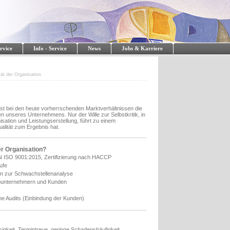
rvice
Info - Service
News
Jobs & Karriere
tät der Organisation
ist bei den heute vorherrschenden Marktverhältnissen die
 unseres Unternehmens. Nur der Wille zur Selbstkritik, in
ation und Leistungserstellung, führt zu einem
lität zum Ergebnis hat.
er Organisation?
 ISO 9001:2015, Zertifizierung nach HACCP
ufe
en zur Schwachstellenanalyse
Subunternehmern und Kunden
e Audits (Einbindung der Kunden)
sigkeit, Termintreue, geringe Schadenshäufigkeit