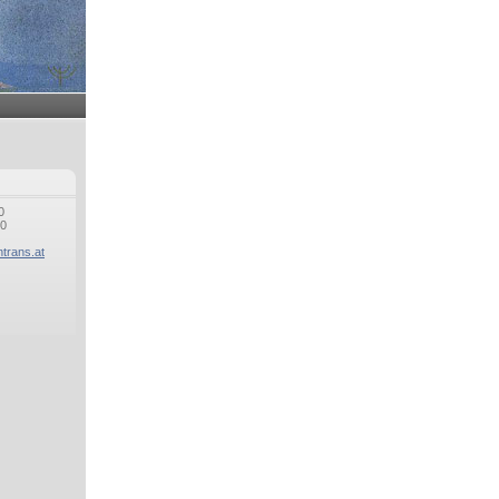
0
30
ntrans.at