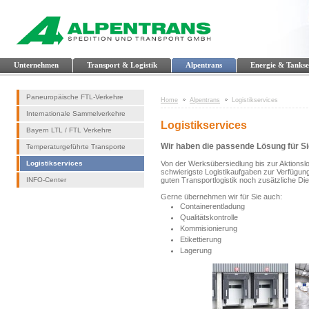
Unternehmen
Transport & Logistik
Alpentrans
Energie & Tankse
Paneuropäische FTL-Verkehre
Home
Alpentrans
Logistikservices
Internationale Sammelverkehre
Logistikservices
Bayern LTL / FTL Verkehre
Wir haben die passende Lösung für Si
Temperaturgeführte Transporte
Logistikservices
Von der Werksübersiedlung bis zur Aktionslo
schwierigste Logistikaufgaben zur Verfügung.
INFO-Center
guten Transportlogistik noch zusätzliche Die
Gerne übernehmen wir für Sie auch:
Containerentladung
Qualitätskontrolle
Kommisionierung
Etikettierung
Lagerung