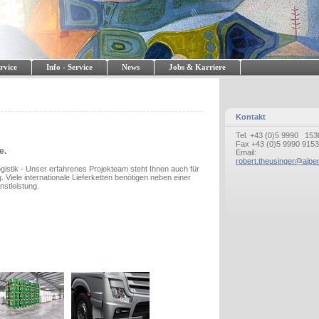
rvice
Info - Service
News
Jobs & Karriere
Kontakt
Tel. +43 (0)5 9990 153
Fax +43 (0)5 9990 915
e.
Email:
robert.theusinger
@
alpe
gistik - Unser erfahrenes Projekteam steht Ihnen auch für
 Viele internationale Lieferketten benötigen neben einer
nstleistung.