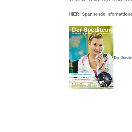
HIER:
Spannende Informatione
Der_Spedite