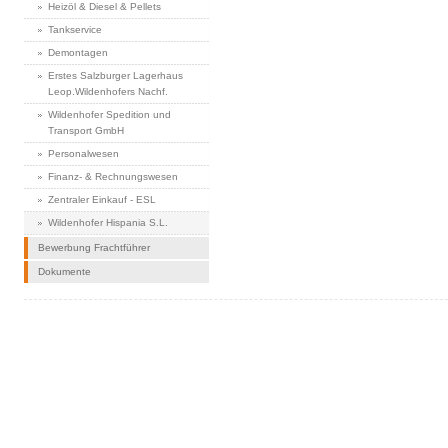
Heizöl & Diesel & Pellets
Tankservice
Demontagen
Erstes Salzburger Lagerhaus
Leop.Wildenhofers Nachf.
Wildenhofer Spedition und
Transport GmbH
Personalwesen
Finanz- & Rechnungswesen
Zentraler Einkauf - ESL
Wildenhofer Hispania S.L.
Bewerbung Frachtführer
Dokumente