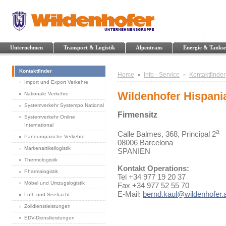
Unternehmen
Transport & Logistik
Alpentrans
Energie & Tankse
Kontaktfinder
Home
Info - Service
Kontaktfinder
Import und Export Verkehre
Wildenhofer Hispania
Nationale Verkehre
Systemverkehr Systempo National
Firmensitz
Systemverkehr Online
International
a
Calle Balmes, 368, Principal 2
Paneuropäische Verkehre
08006 Barcelona
Markenartikellogistik
SPANIEN
Thermologistik
Kontakt Operations:
Pharmalogistik
Tel +34 977 19 20 37
Möbel und Umzugslogistik
Fax +34 977 52 55 70
E-Mail:
bernd.kaul@wildenhofer.
Luft- und Seefracht
Zolldienstleistungen
EDV-Dienstleistungen