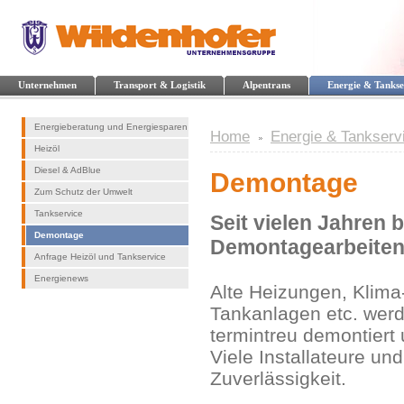
Unternehmen
Transport & Logistik
Alpentrans
Energie & Tankse
Energieberatung und Energiesparen
Home
Energie & Tankserv
Heizöl
Diesel & AdBlue
Demontage
Zum Schutz der Umwelt
Tankservice
Seit vielen Jahren 
Demontage
Demontagearbeiten
Anfrage Heizöl und Tankservice
Energienews
Alte Heizungen, Klima
Tankanlagen etc. wer
termintreu de
Viele Installateure u
Zuverlässigkeit.