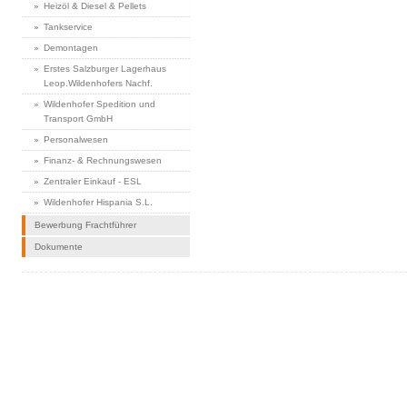
Heizöl & Diesel & Pellets
Tankservice
Demontagen
Erstes Salzburger Lagerhaus
Leop.Wildenhofers Nachf.
Wildenhofer Spedition und
Transport GmbH
Personalwesen
Finanz- & Rechnungswesen
Zentraler Einkauf - ESL
Wildenhofer Hispania S.L.
Bewerbung Frachtführer
Dokumente