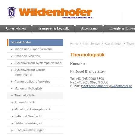
Unternehmen
Transport & Logistik
Alpentrans
Energie & Tankse
Kontaktfinder
Home
Info - Service
Kontaktfinder
Thermo
Import und Export Verkehre
Thermologistik
Nationale Verkehre
Systemverkehr Systempo National
Kontakt:
Systemverkehr Online
Hr. Josef Brandstätter
International
Tel +43 (0)5 9990 3300
Paneuropäische Verkehre
Fax +43 (0)5 9990 9 3300
E-Mail:
josef.brandstaetter
@
wildenhofer.at
Markenartikellogistik
Thermologistik
Pharmalogistik
Möbel und Umzugslogistik
Luft- und Seefracht
Zolldienstleistungen
EDV-Dienstleistungen